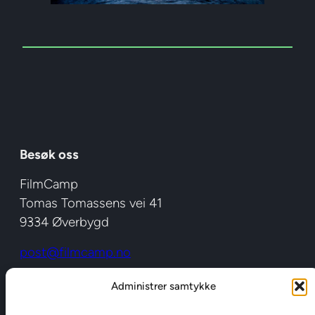
Besøk oss
FilmCamp
Tomas Tomassens vei 41
9334 Øverbygd
post@filmcamp.no
filmcamp@faktura.poweroffice.net
Administrer samtykke
Org nr : 988 594 148 (EHF)