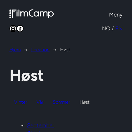
Hopp
til
Meny
innhold
Instagram
Facebook
NO /
EN
Hjem
→
Location
→
Høst
Høst
Vinter
Vår
Sommer
Høst
September