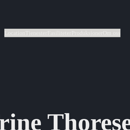
Location
Tjenester
Fasiliteter
Produksjoner
Om oss
rine Thores