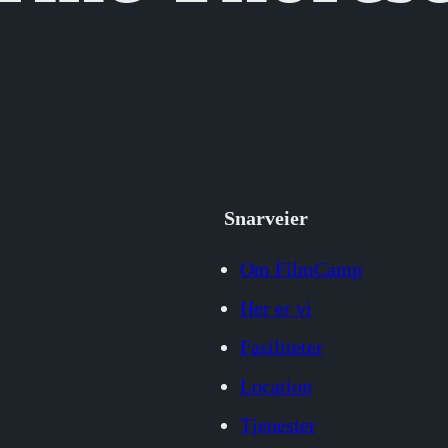
Snarveier
Om FilmCamp
Her er vi
Fasiliteter
Location
Tjenester