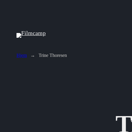
Hopp
til
innhold
Hjem
→
Trine Thoresen
T