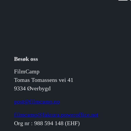
Besøk oss
FilmCamp
Tomas Tomassens vei 41
9334 Øverbygd
post@filmcamp.no
filmcamp@faktura.poweroffice.net
Org nr : 988 594 148 (EHF)